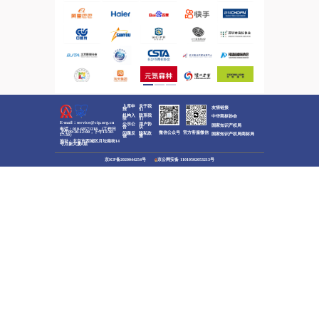
‹
于
企业